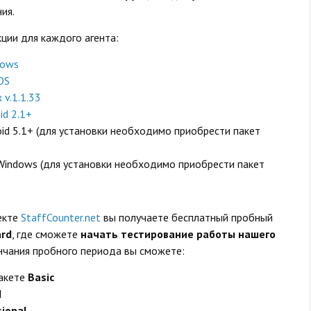
ия.
ции для каждого агента:
dows
OS
 v.1.1.33
id 2.1+
oid 5.1+
(для установки необходимо приобрести пакет
 Windows
(для установки необходимо приобрести пакет
екте
StaffCounter.net
вы получаете бесплатный пробный
ard
, где сможете
начать тестирование работы нашего
ончания пробного периода вы сможете:
пакете
Basic
d
sional