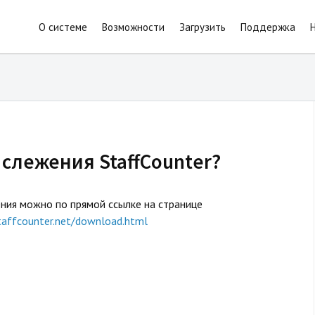
О системе
Возможности
Загрузить
Поддержка
 слежения StaffCounter?
ния можно по прямой ссылке на странице
staffcounter.net/download.html