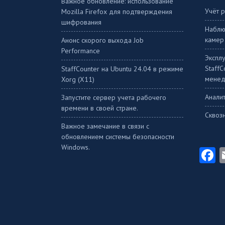
Важное обновление: использование
Учёт 
Mozilla Firefox для подтверждения
шифрования
Наблю
камер
Анонс скорого выхода Job
Performance
Экспл
Staff
StaffСounter на Ubuntu 24.04 в режиме
менед
Xorg (X11)
Аналит
Запустите сервер учета рабочего
времени в своей стране.
Сквоз
Важное замечание в связи с
обновлением системы безопасности
Windows.
F