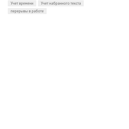
Учет времени
Учет набранного текста
перерывы в работе