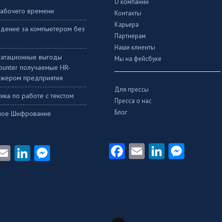
О компании
рабочего времени
Контакты
Карьера
дение за компьютером без
Партнерам
Наши клиенты
уатационные выгоды
Мы на фейсбуке
Counter получаемые HR-
жером предприятия
Для прессы
ика по работе с текстом
Пресса о нас
Блог
ное Шифрование
Facebook
Email
LinkedI
Mess
acebook
Email
LinkedIn
Messenger