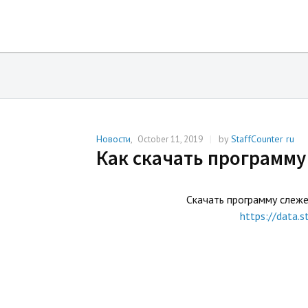
Новости
,
|
by
StaffCounter ru
October 11, 2019
Как скачать программу
Скачать программу слеже
https://data.