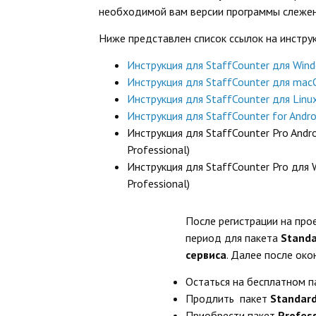
необходимой вам версии программы слежен
Ниже представлен список ссылок на инструк
Инструкция для StaffCounter для Win
Инструкция для StaffCounter для mac
Инструкция для StaffCounter для Linux
Инструкция для StaffCounter for Andro
Инструкция для StaffCounter Pro Andr
Professional)
Инструкция для StaffCounter Pro для
Professional)
После регистрации на про
период для пакета
Stand
сервиса
. Далее после ок
Остаться на бесплатном 
Продлить пакет
Standar
Приобрести пакет
Profes