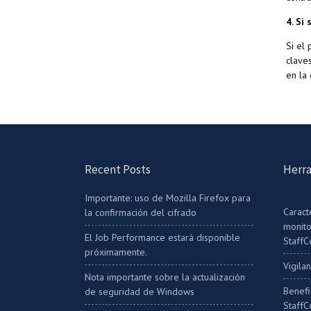
4. Si
Si el
clave
en la 
Recent Posts
Herra
Importante: uso de Mozilla Firefox para
Caract
la confirmación del cifrado
monito
El Job Performance estará disponible
StaffC
próximamente.
Vigila
Nota importante sobre la actualización
Benefi
de seguridad de Windows
StaffC