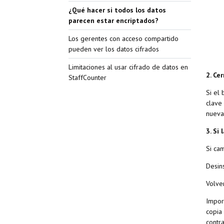
¿Qué hacer si todos los datos
parecen estar encriptados?
Los gerentes con acceso compartido
pueden ver los datos cifrados
Limitaciones al usar cifrado de datos en
2. Cer
StaffCounter
Si el
clave 
nueva
3. Si
Si cam
Desin
Volver
Import
copia 
contr