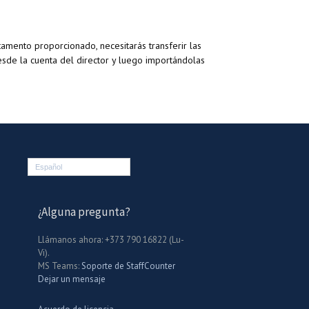
amento proporcionado, necesitarás transferir las
esde la cuenta del director y luego importándolas
Español
¿Alguna pregunta?
Llámanos ahora: +373 790 16822 (Lu-
Vi).
MS Teams:
Soporte de StaffCounter
Dejar un mensaje