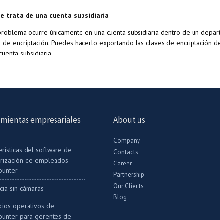
 se trata de una cuenta subsidiaria
 problema ocurre únicamente en una cuenta subsidiaria dentro de un depart
s de encriptación. Puedes hacerlo exportando las claves de encriptación d
cuenta subsidiaria.
mientas empresariales
About us
Company
erísticas del software de
Contacts
rización de empleados
Career
ounter
Partnership
Our Clients
ncia sin cámaras
Blog
cios operativos de
ounter para gerentes de