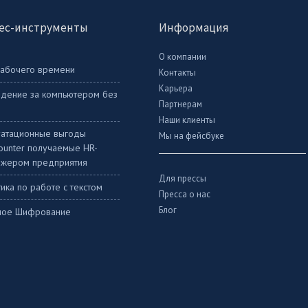
ес-инструменты
Информация
О компании
рабочего времени
Контакты
Карьера
дение за компьютером без
Партнерам
Наши клиенты
уатационные выгоды
Мы на фейсбуке
Counter получаемые HR-
жером предприятия
Для прессы
ика по работе с текстом
Пресса о нас
Блог
ное Шифрование