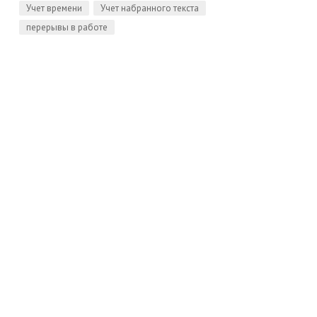
Учет времени
Учет набранного текста
перерывы в работе