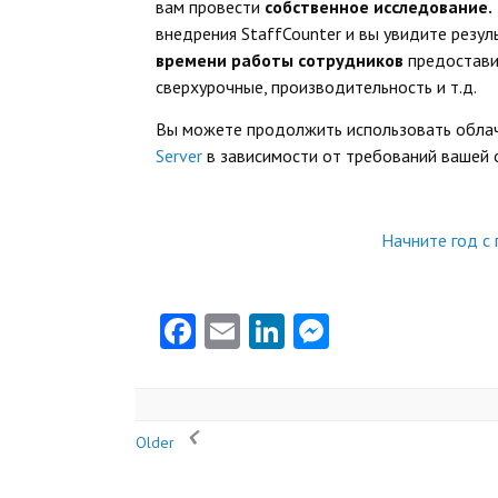
вам провести
собственное исследование.
внедрения StaffCounter и вы увидите резул
времени работы сотрудников
предоставит
сверхурочные, производительность и т.д.
Вы можете продолжить использовать облач
Server
в зависимости от требований вашей 
Начните год с 
Facebook
Email
LinkedIn
Messenger
Older