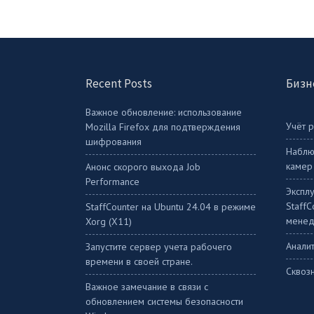
Recent Posts
Бизн
Важное обновление: использование
Учёт 
Mozilla Firefox для подтверждения
шифрования
Наблю
камер
Анонс скорого выхода Job
Performance
Экспл
Staff
StaffСounter на Ubuntu 24.04 в режиме
менед
Xorg (X11)
Аналит
Запустите сервер учета рабочего
времени в своей стране.
Сквоз
Важное замечание в связи с
обновлением системы безопасности