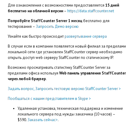
Для ознакомления с возможностями предоставляется
15 дней
бесплатно на облачной версии
–
https://data.staffcounter.net
Попробуйте StaffCounter Server 1 месяц
бесплатно для
тестирования –
Запросить Демо версию
Узнайте как быстро происходит
развертывание сервера
В случае если в компании появляется новый филиал за пределами
локальной сети где установлен StaffCounter сервер необходимо
открыть доступ web серверу StaffCounter по статическому IP.
Возможно просматривать статистику StaffCounter Server за
пределами офиса используя
Web панель управления StaffCounter
через любой браузер
.
Задать вопрос, Запросить тестовую версию StaffCounter Server >
Пообщаться с нашим представителем в Skype >
Удаленная установка, техническая поддержка и изменение
локального сервера под нужды заказчика (10 часов) –
$590.
Заказать сейчас>
.