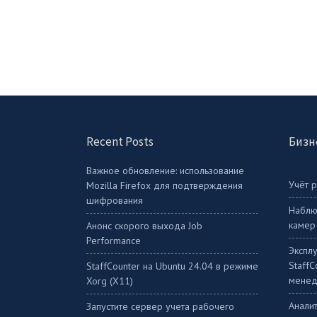
Recent Posts
Бизн
Важное обновление: использование
Учёт 
Mozilla Firefox для подтверждения
шифрования
Наблю
камер
Анонс скорого выхода Job
Performance
Экспл
Staff
StaffСounter на Ubuntu 24.04 в режиме
менед
Xorg (X11)
Аналит
Запустите сервер учета рабочего