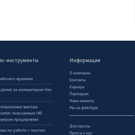
ес-инструменты
Информация
О компании
рабочего времени
Контакты
Карьера
дение за компьютером без
Партнерам
Наши клиенты
уатационные выгоды
Мы на фейсбуке
Counter получаемые HR-
жером предприятия
Для прессы
ика по работе с текстом
Пресса о нас