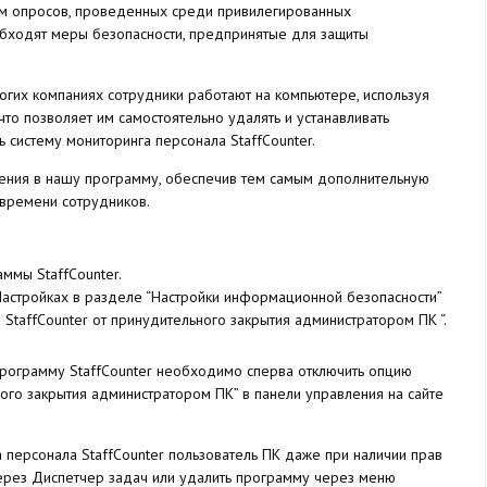
ным опросов, проведенных среди привилегированных
обходят меры безопасности, предпринятые для защиты
огих компаниях сотрудники работают на компьютере, используя
что позволяет им самостоятельно удалять и устанавливать
ь систему мониторинга персонала StaffCounter.
ения в нашу программу, обеспечив тем самым дополнительную
времени сотрудников.
ммы StaffCounter.
 Настройках в разделе “Настройки информационной безопасности”
StaffCounter от принудительного закрытия администратором ПК “.
 программу StaffCounter необходимо сперва отключить опцию
ого закрытия администратором ПК” в панели управления на сайте
 персонала StaffCounter пользователь ПК даже при наличии прав
через Диспетчер задач или удалить программу через меню