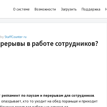
О системе
Возможности
Загрузить
Поддержка
by
StaffCounter ru
ерерывы в работе сотрудников?
т
регламент по паузам и перерывам для сотрудников
.
о опаздывает, кто то уходит на обед пораньше и приходит
. Конечно результат работы не зависит от