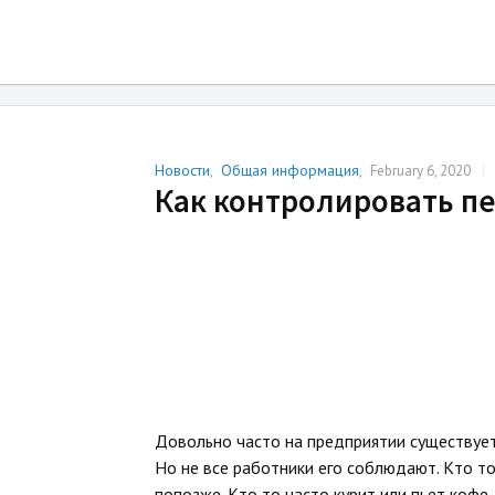
Author Archives:
StaffCounter ru
Новости
,
Общая информация
,
|
February 6, 2020
Как контролировать п
Довольно часто на предприятии существуе
Но не все работники его соблюдают. Кто т
попозже. Кто то часто курит или пьет кофе