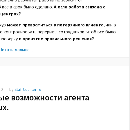
 все в срок было сделано.
А если работа связана с
лцентрах?
кур
может превратиться в потерянного клиента
, или в
о контролировать перерывы сотрудников, чтоб все было
 проверку
и принятие правильного решения?
Читать дальше…
|
by
StaffCounter ru
20
ные возможности агента
ux.