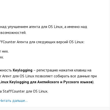
над улучшением агента для OS Linux, а именно над
 возможностей.
fCounter Агента для следующих версий OS Linux:
т них.
них.
ожность
Keylogging
– регистрацию нажатия клавиш на
r Агент для OS Linux позволяет собирать все данные при
Linux
Keylogging для Английского и Русского языков
).
та
StaffCounter для OS Linux.
Читать дальше…