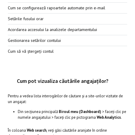
Cum se configurează rapoartele automate prin e-mail
Setările fusului orar
Acordarea accesului la analizele departamentului
Gestionarea setărilor contului
Cum să vă ștergeți contul
Cum pot vizualiza căutările angajaților?
Pentru a vedea lista interogărilor de căutare și a site-urilor vizitate de
un angajat:
Din secțiunea principală
Biroul meu (Dashboard)
> faceți clic pe
numele angajatului > faceți clic pe pictograma
Web Analytics
.
În coloana
Web search
, veți găsi căutările aranjate în ordine