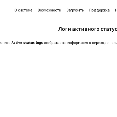
О системе
Возможности
Загрузить
Поддержка
Логи активного стату
транице
Active status logs
отображается информация о переходе пользо