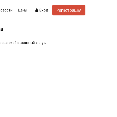
Регистрация
Новости
Цены
Вход
са
вателей в активный статус.