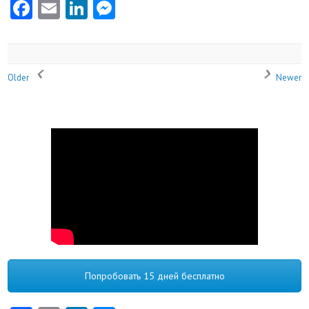
Facebook
Email
LinkedIn
Messenger
Older
Newer
Попробовать 15 дней бесплатно