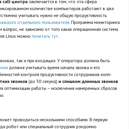
 call-центра
заключается в том, что эта сфера
 фиксированном количестве компьютеров работают в два
етственно учитывать нужно не общую продуктивность
каждого отдельного пользователя
. Программа мониторинга
м вопрос, не зависимо от того какая операционная система
для Linux можно
почитать тут
.
вонках, так и при входящих. У оператора должна быть
роля
должна учитывать время начала звонка и его
бенностей контроля продуктивности сотрудников колл-
тких звонков
(до 30 секунд)
и слишком длинных звонков
для оптимизации работы – исключения намеренных сбросов
ы.
может проводиться несколькими способами. В первую
огда робот или специальный сотрудник рэндомно