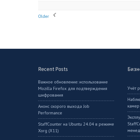
Older
Recent Posts
Бизн
Важное обновление: использование
Учёт 
Mozilla Firefox для подтверждения
шифрования
Наблю
камер
Анонс скорого выхода Job
Performance
Экспл
Staff
StaffСounter на Ubuntu 24.04 в режиме
менед
Xorg (X11)