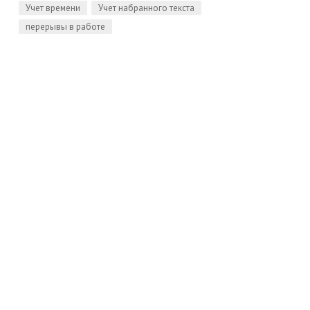
Учет времени
Учет набранного текста
перерывы в работе