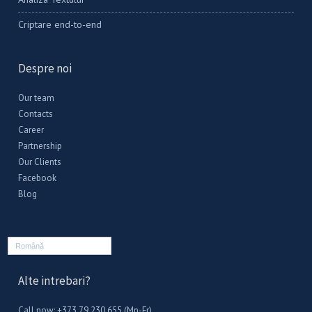
Criptare end-to-end
Despre noi
Our team
Contacts
Career
Partnership
Our Clients
Facebook
Blog
Română
Alte intrebari?
Call now: +373 79 230 655 (Mn-Fr)