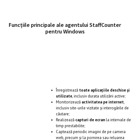
Funcțiile principale ale agentului StaffCounter
pentru Windows
Înregistrează
toate aplicațiile deschise și
utilizate
, inclusiv durata utilizării active;
Monitorizează
activitatea pe internet
,
inclusiv site-urile vizitate și interogările de
căutare;
Realizează
capturi de ecran
la intervale de
timp prestabilite;
Captează periodic imagini de pe camera
web, precum și la pornirea sau reluarea