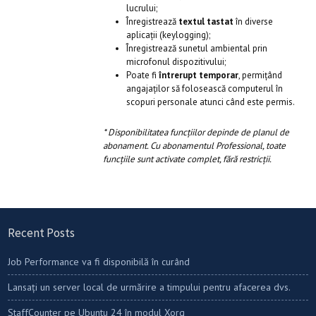
lucrului;
Înregistrează
textul tastat
în diverse
aplicații (keylogging);
Înregistrează sunetul ambiental prin
microfonul dispozitivului;
Poate fi
întrerupt temporar
, permițând
angajaților să folosească computerul în
scopuri personale atunci când este permis.
* Disponibilitatea funcțiilor depinde de planul de
abonament. Cu abonamentul Professional, toate
funcțiile sunt activate complet, fără restricții.
Recent Posts
Job Performance va fi disponibilă în curând
Lansați un server local de urmărire a timpului pentru afacerea dvs.
StaffCounter pe Ubuntu 24 în modul Xorg