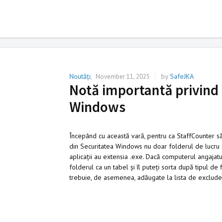
Noutăţi
Noutăţi
,
|
by
SafeJKA
November 11, 2025
Notă importantă privind 
Windows
Începând cu această vară, pentru ca StaffCounter să
din Securitatea Windows nu doar folderul de lucru Sta
aplicații au extensia .exe. Dacă computerul angajatul
folderul ca un tabel și îl puteți sorta după tipul de f
trebuie, de asemenea, adăugate la lista de excluder