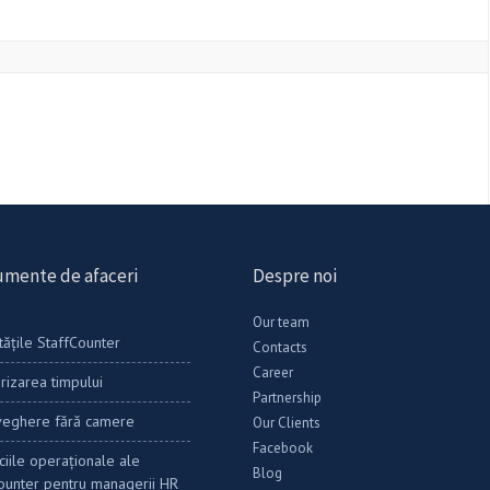
umente de afaceri
Despre noi
Our team
tățile StaffCounter
Contacts
Career
rizarea timpului
Partnership
veghere fără camere
Our Clients
Facebook
ciile operaționale ale
Blog
ounter pentru managerii HR