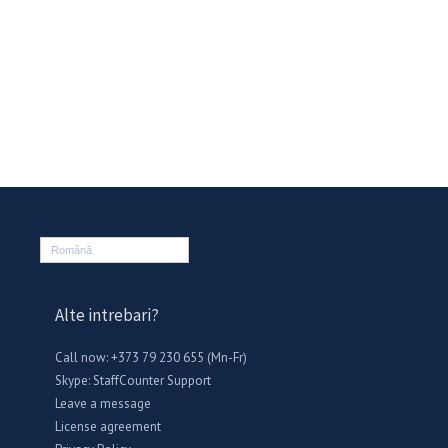
Română
Alte intrebari?
Call now: +373 79 230 655 (Mn-Fr)
Skype:
StaffCounter Support
Leave a message
License agreement