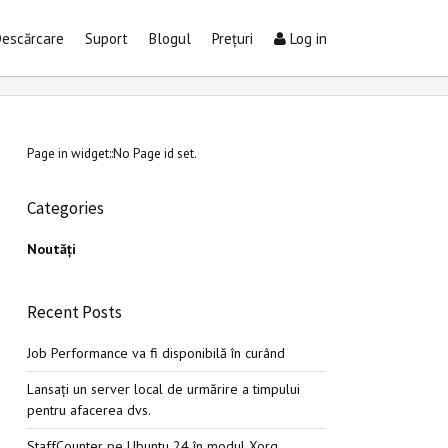
escărcare
Suport
Blogul
Prețuri
Log in
Page in widget::No Page id set.
Categories
Noutăţi
Recent Posts
Job Performance va fi disponibilă în curând
Lansați un server local de urmărire a timpului
pentru afacerea dvs.
StaffCounter pe Ubuntu 24 în modul Xorg