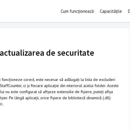
Cum funcționează
Capacitățile
D
actualizarea de securitate
 funcționeze corect, este necesar să adăugați la lista de excluderi
ffCounter, ci și fiecare aplicație din interiorul acelui folder. Aceste
ui nu este configurat să afișeze extensiile de fișiere, puteți afișa
ișier. Pe lângă aplicații, orice fișiere de bibliotecă dinamică (.dll)
i.