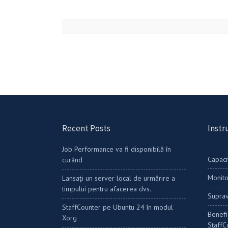
Recent Posts
Instr
Job Performance va fi disponibilă în
Capaci
curând
Monito
Lansați un server local de urmărire a
timpului pentru afacerea dvs.
Supra
StaffCounter pe Ubuntu 24 în modul
Benefi
Xorg
StaffC