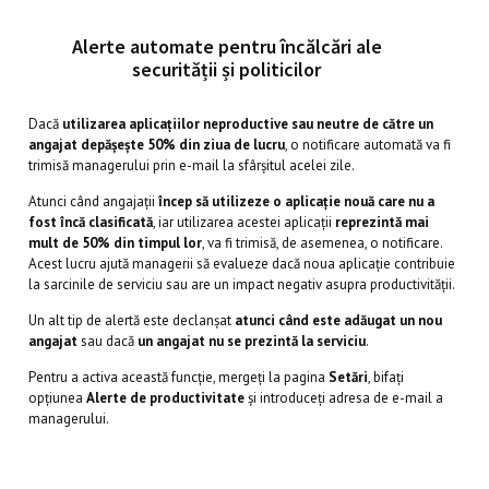
Alerte automate pentru încălcări ale
securității și politicilor
Dacă
utilizarea aplicațiilor neproductive sau neutre de către un
angajat depășește 50% din ziua de lucru
, o notificare automată va fi
trimisă managerului prin e-mail la sfârșitul acelei zile.
Atunci când angajații
încep să utilizeze o aplicație nouă care nu a
fost încă clasificată
, iar utilizarea acestei aplicații
reprezintă mai
mult de 50% din timpul lor
, va fi trimisă, de asemenea, o notificare.
Acest lucru ajută managerii să evalueze dacă noua aplicație contribuie
la sarcinile de serviciu sau are un impact negativ asupra productivității.
Un alt tip de alertă este declanșat
atunci când este adăugat un nou
angajat
sau dacă
un angajat nu se prezintă la serviciu
.
Pentru a activa această funcție, mergeți la pagina
Setări
, bifați
opțiunea
Alerte de productivitate
și introduceți adresa de e-mail a
managerului.