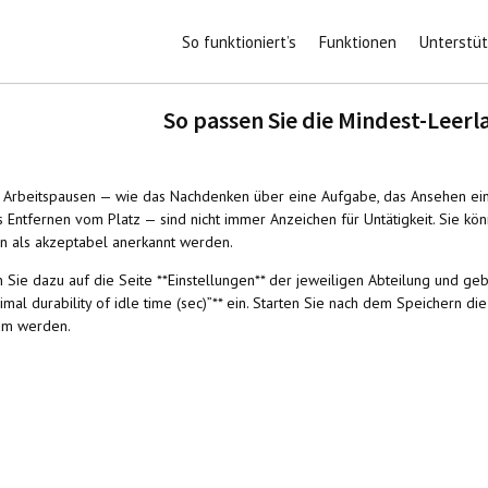
So funktioniert’s
Funktionen
Unterstü
So passen Sie die Mindest-Leerl
 Arbeitspausen — wie das Nachdenken über eine Aufgabe, das Ansehen ein
s Entfernen vom Platz — sind nicht immer Anzeichen für Untätigkeit. Sie kö
n als akzeptabel anerkannt werden.
 Sie dazu auf die Seite **Einstellungen** der jeweiligen Abteilung und g
nimal durability of idle time (sec)”** ein. Starten Sie nach dem Speichern
am werden.