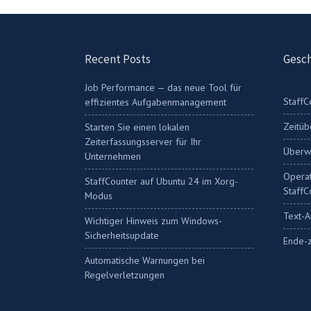
Recent Posts
Gesch
Job Performance — das neue Tool für
StaffC
effizientes Aufgabenmanagement
Zeitü
Starten Sie einen lokalen
Zeiterfassungsserver für Ihr
Überw
Unternehmen
Operat
StaffCounter auf Ubuntu 24 im Xorg-
StaffC
Modus
Text-A
Wichtiger Hinweis zum Windows-
Sicherheitsupdate
Ende-z
Automatische Warnungen bei
Regelverletzungen