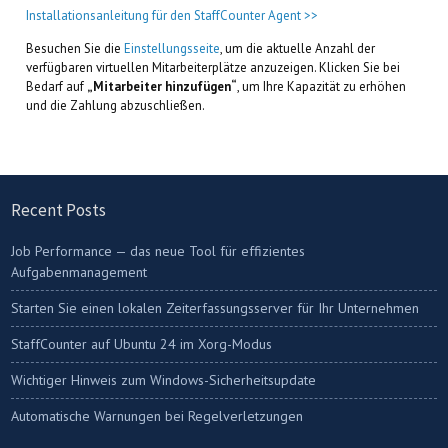
Installationsanleitung für den StaffCounter Agent >>
Besuchen Sie die
Einstellungsseite
, um die aktuelle Anzahl der
verfügbaren virtuellen Mitarbeiterplätze anzuzeigen. Klicken Sie bei
Bedarf auf
„Mitarbeiter hinzufügen“
, um Ihre Kapazität zu erhöhen
und die Zahlung abzuschließen.
Recent Posts
Job Performance — das neue Tool für effizientes
Aufgabenmanagement
Starten Sie einen lokalen Zeiterfassungsserver für Ihr Unternehmen
StaffCounter auf Ubuntu 24 im Xorg-Modus
Wichtiger Hinweis zum Windows-Sicherheitsupdate
Automatische Warnungen bei Regelverletzungen