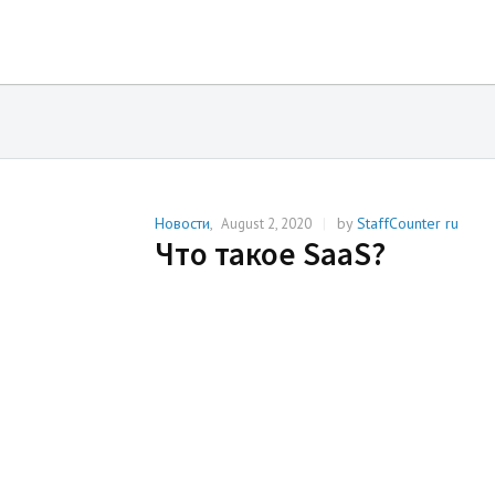
Новости
,
|
by
StaffCounter ru
August 2, 2020
Что такое SaaS?