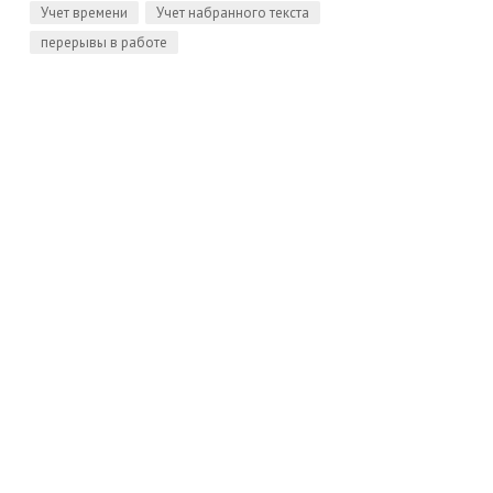
Учет времени
Учет набранного текста
перерывы в работе