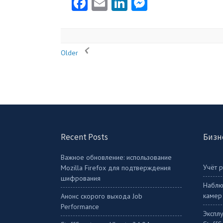
Facebook
Email
LinkedIn
Messenger
Older
Recent Posts
Бизн
Важное обновление: использование
Учёт 
Mozilla Firefox для подтверждения
шифрования
Наблю
камер
Анонс скорого выхода Job
Performance
Экспл