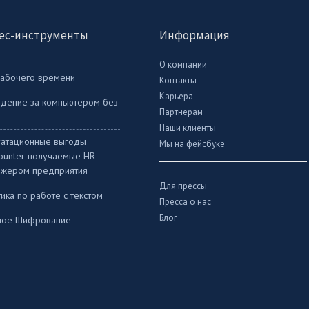
ес-инструменты
Информация
О компании
рабочего времени
Контакты
Карьера
дение за компьютером без
Партнерам
Наши клиенты
уатационные выгоды
Мы на фейсбуке
Counter получаемые HR-
жером предприятия
Для прессы
ика по работе с текстом
Пресса о нас
Блог
ное Шифрование