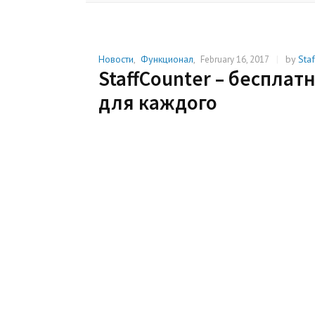
Новости
,
Функционал
,
|
by
Sta
February 16, 2017
StaffCounter – беспла
для каждого