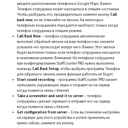
увидите расположение телефона в Google Maps. Важно:
Телефон сотрудника может находиться в спящем состоянии.
Чтобы разбудить его, предварительно нажмите кнопку
Call
back now
, но не отвечайте на звонок. На некоторых
телефонах координата передается наоборот, только когда
телефон сотрудника в спящем режиме.
Call Back Now
– телефон сотрудника автоматически
выполнит обратный звонок на ваш телефон и вы сможете
услышать что происходит вокруг него. Важно: Этот звонок
будет выполнен только если телефон сотрудника находится
в неактивном режиме. Внимание: На телефоне сотрудника
при конфигурировании StaffCounter PRO нужно выполнить
команду
Call Back Setup
, чтобы выбрать программу Телефон
для обратного звонка, иначе функция работать не будет.
Start sound recording
– программа StaffCounter PRO начнет
записывать окружающие звуки и отправит их на сервер
когда появится связь с Internet.
Take a screenshot and send it to server
– телефон
сотрудника сделает скриншот и отправит его на сервер
когда появится связь с Internet.
Get configuration from server
– Если вы поменяли настройки
на сервере для этого устройства и хотите применить их
прямо сейчас, нажмите эту кнопку.