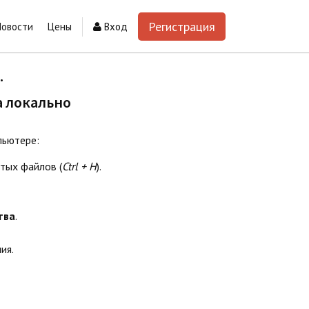
Регистрация
Новости
Цены
Вход
.
а локально
пьютере:
тых файлов (
Ctrl + H
).
тва
.
ия.