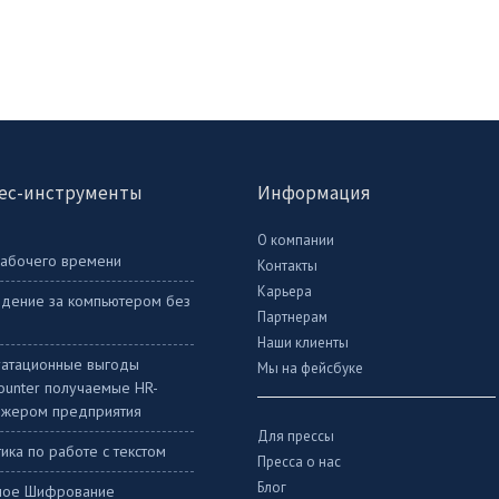
ес-инструменты
Информация
О компании
рабочего времени
Контакты
Карьера
дение за компьютером без
Партнерам
Наши клиенты
уатационные выгоды
Мы на фейсбуке
Counter получаемые HR-
жером предприятия
Для прессы
ика по работе с текстом
Пресса о нас
Блог
ное Шифрование