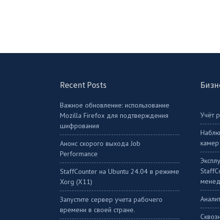
Recent Posts
Бизн
Важное обновление: использование
Учёт 
Mozilla Firefox для подтверждения
шифрования
Наблю
камер
Анонс скорого выхода Job
Performance
Экспл
Staff
StaffСounter на Ubuntu 24.04 в режиме
менед
Xorg (X11)
Аналит
Запустите сервер учета рабочего
времени в своей стране.
Сквоз