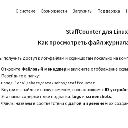
О системе
Возможности
Загрузить
Поддержка
StaffCounter для Linux
Как просмотреть файл журнал
ы получить доступ к лог-файлам и скриншотам локально на ком
Откройте
Файловый менеджер
и включите отображение скры
Перейдите в папку:
Home/.local/share/data/Rohos/staffcounter
Внутри вы найдете папку с именем, совпадающим с
ID устройс
Эта папка содержит две подпапки:
logs
и
screenshots
.
Файлы названы в соответствии с
датой и временем
их создан