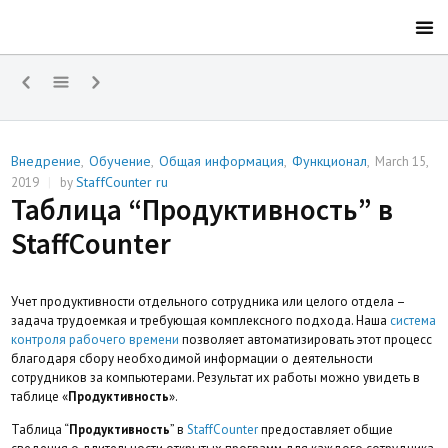
Внедрение
Обучение
Общая информация
Функционал
,
,
,
,
March 15,
StaffCounter ru
2019
|
by
Таблица “Продуктивность” в
StaffCounter
Учет продуктивности отдельного сотрудника или целого отдела –
задача трудоемкая и требующая комплексного подхода. Наша
система
контроля рабочего времени
позволяет автоматизировать этот процесс
благодаря сбору необходимой информации о деятельности
сотрудников за компьютерами. Результат их работы можно увидеть в
таблице «
Продуктивность
».
Таблица “
Продуктивность
” в
StaffCounter
предоставляет общие