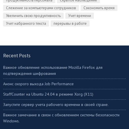
Продуктивность персонала
Скрытое наблюдение
Слежение за компьютерами сотрудников
Сэкономить время
Увеличить свою продуктивность
Учет времени
Учет набранного текста
перерывы в работе
Recent Posts
Важное обновление: использование Mozilla Firefox для
подтверждения шифрования
Анонс скорого выхода Job Performance
StaffСounter на Ubuntu 24.04 в режиме Xorg (X11)
Запустите сервер учета рабочего времени в своей стране.
Важное замечание в связи с обновлением системы безопасности
Windows.