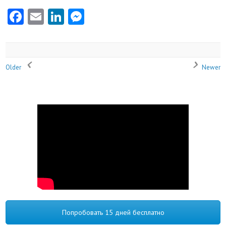
Facebook
Email
LinkedIn
Messenger
Older
Newer
Попробовать 15 дней бесплатно