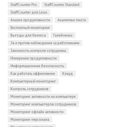
StaffCounter Pro
StaffCounter Standard
StaffCounter для Linux
Анализ продуктивности
Аналитика текста
Бесплатный мониторинг
Выгоды для бизнеса
Галейченко
За и против наблюдения за работниками
Законность контроля сотрудника
Измерение продуктивности
Информационная безопасность
Как работать эффективнее
Клауд
Компьютерный мониторинг
Контроль сотрудников
Мониторинг активности на компьютере
Мониторинг компьютеров сотрудников
Мониторинг офлайн активности
Мониторинг персонала