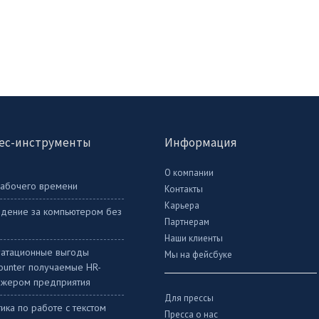
ес-инструменты
Информация
О компании
рабочего времени
Контакты
Карьера
дение за компьютером без
Партнерам
Наши клиенты
уатационные выгоды
Мы на фейсбуке
Counter получаемые HR-
жером предприятия
Для прессы
ика по работе с текстом
Пресса о нас