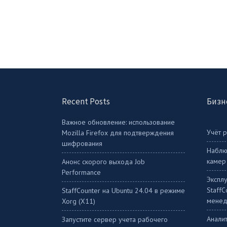
Recent Posts
Бизн
Важное обновление: использование
Учёт 
Mozilla Firefox для подтверждения
шифрования
Наблю
камер
Анонс скорого выхода Job
Performance
Экспл
Staff
StaffСounter на Ubuntu 24.04 в режиме
менед
Xorg (X11)
Аналит
Запустите сервер учета рабочего