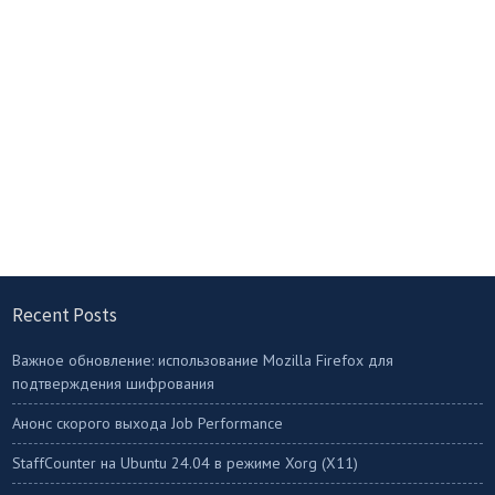
Recent Posts
Важное обновление: использование Mozilla Firefox для
подтверждения шифрования
Анонс скорого выхода Job Performance
StaffСounter на Ubuntu 24.04 в режиме Xorg (X11)