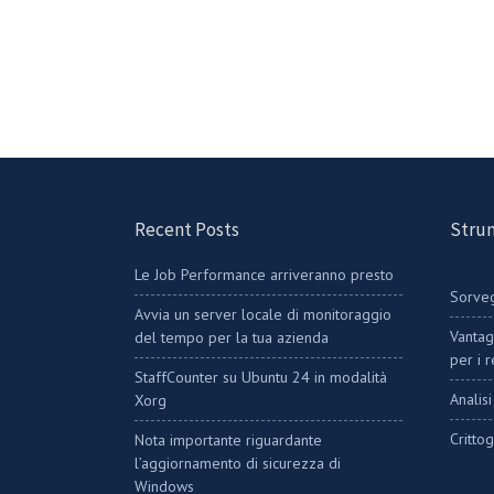
Recent Posts
Strum
Le Job Performance arriveranno presto
Sorveg
Avvia un server locale di monitoraggio
Vantag
del tempo per la tua azienda
per i 
StaffCounter su Ubuntu 24 in modalità
Analis
Xorg
Critto
Nota importante riguardante
l’aggiornamento di sicurezza di
Windows