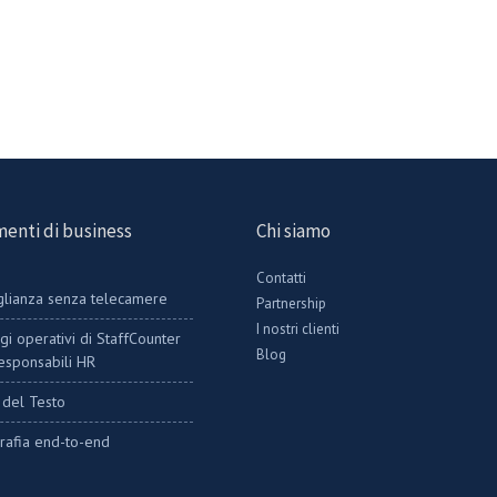
enti di business
Chi siamo
Contatti
lianza senza telecamere
Partnership
I nostri clienti
gi operativi di StaffCounter
Blog
responsabili HR
i del Testo
grafia end-to-end