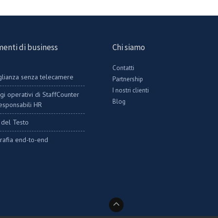
enti di business
Chi siamo
Contatti
lianza senza telecamere
Partnership
I nostri clienti
gi operativi di StaffCounter
Blog
responsabili HR
i del Testo
grafia end-to-end