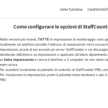
Come funziona
Caratteristic
Come configurare le opzioni di StaffCoun
Nelle versioni più recenti,
TUTTE
le impostazioni di monitoraggio sono ge
localmente sul telefono (eccetto l’indirizzo di connessione) verrà sovrascri
impostazioni, accedi al tuo account sul server StaffCounter e vai alla pagi
desiderato dall’elenco. Le impostazioni si applicano all’intero dipartimento. 
su
Salva impostazioni
e riavvia il telefono o il computer. Se non viene ri
entro un’ora.
Per accedere localmente al pannello di controllo di StaffCounter PRO, c
Per visualizzare le impostazioni, premi il pulsante menu hardware o apri il
PRO.