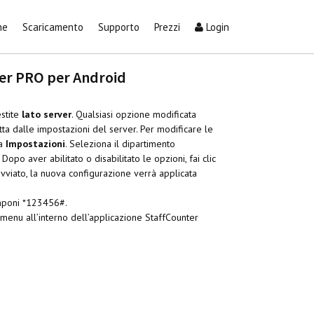
he
Scaricamento
Supporto
Prezzi
Login
ter PRO per Android
stite
lato server
. Qualsiasi opzione modificata
tta dalle impostazioni del server. Per modificare le
na
Impostazioni
. Seleziona il dipartimento
Dopo aver abilitato o disabilitato le opzioni, fai clic
avviato, la nuova configurazione verrà applicata
omponi *123456#.
 menu all’interno dell’applicazione StaffCounter