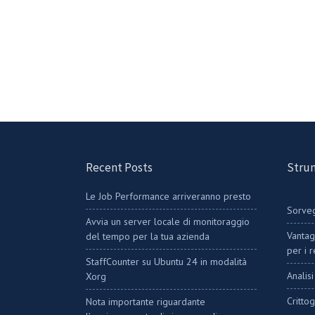
Recent Posts
Strum
Le Job Performance arriveranno presto
Sorveg
Avvia un server locale di monitoraggio
Vantag
del tempo per la tua azienda
per i 
StaffCounter su Ubuntu 24 in modalità
Analis
Xorg
Critto
Nota importante riguardante