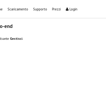
he
Scaricamento
Supporto
Prezzi
Login
to-end
pulsante
Gestisci
.