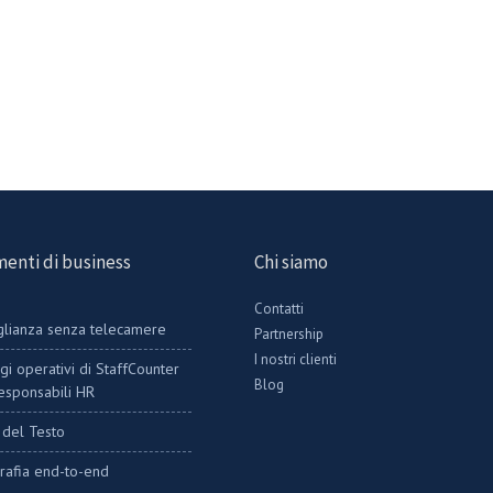
enti di business
Chi siamo
Contatti
lianza senza telecamere
Partnership
I nostri clienti
gi operativi di StaffCounter
Blog
responsabili HR
i del Testo
grafia end-to-end