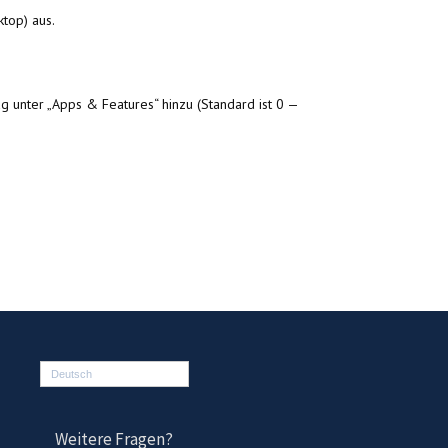
top) aus.
ag unter „Apps & Features“ hinzu (Standard ist 0 —
Deutsch
Weitere Fragen?