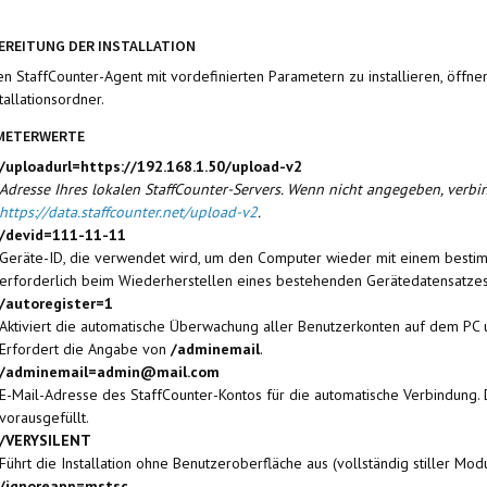
EREITUNG DER INSTALLATION
n StaffCounter-Agent mit vordefinierten Parametern zu installieren, öffne
tallationsordner.
METERWERTE
/uploadurl=https://192.168.1.50/upload-v2
Adresse Ihres lokalen StaffCounter-Servers. Wenn nicht angegeben, verbi
https://data.staffcounter.net/upload-v2
.
/devid=111-11-11
Geräte-ID, die verwendet wird, um den Computer wieder mit einem besti
erforderlich beim Wiederherstellen eines bestehenden Gerätedatensatzes
/autoregister=1
Aktiviert die automatische Überwachung aller Benutzerkonten auf dem PC u
Erfordert die Angabe von
/adminemail
.
/adminemail=admin@mail.com
E-Mail-Adresse des StaffCounter-Kontos für die automatische Verbindung. 
vorausgefüllt.
/VERYSILENT
Führt die Installation ohne Benutzeroberfläche aus (vollständig stiller Modu
/ignoreapp=mstsc