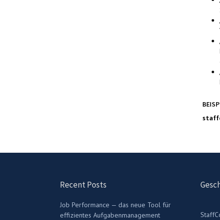
BEISP
staff
Recent Posts
Gesch
Job Performance — das neue Tool für
StaffC
effizientes Aufgabenmanagement