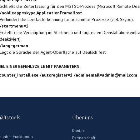
Schließt die Zeiterfassung für den MSTSC-Prozess (Microsoft Remote Desk
/noidleapp=skype,ApplicationFrameHost
Verhindert die Leerlauferkennung für bestimmte Prozesse (z. B. Skype).
/startmenu=1
Erstellt eine Verknüpfung im Startmenü und fügt einen Deinstallationseintr
deaktiviert).
/lang=german
Legt die Sprache der Agent-Oberfläche auf Deutsch fest.
IEL EINER BEFEHLSZEILE MIT PARAMETERN:
counter_install.exe /autoregister=1 /adminemail=admin@mail.com
äftstools
Über uns
Kontakt
ounter-Funktionen
Partnerschaft